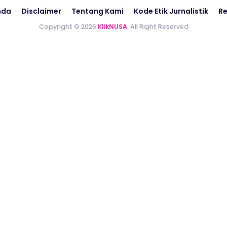
nda
Disclaimer
Tentang Kami
Kode Etik Jurnalistik
Re
Copyright © 2026
KlikNUSA
. All Right Reserved