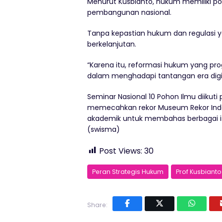
Menurut Kusbianto, hukum memiliki po
pembangunan nasional.
Tanpa kepastian hukum dan regulasi y
berkelanjutan.
“Karena itu, reformasi hukum yang pr
dalam menghadapi tantangan era digit
Seminar Nasional 10 Pohon Ilmu diikut
memecahkan rekor Museum Rekor Indone
akademik untuk membahas berbagai isu
(swisma)
Post Views:
30
Peran Strategis Hukum
Prof Kusbianto
Share: