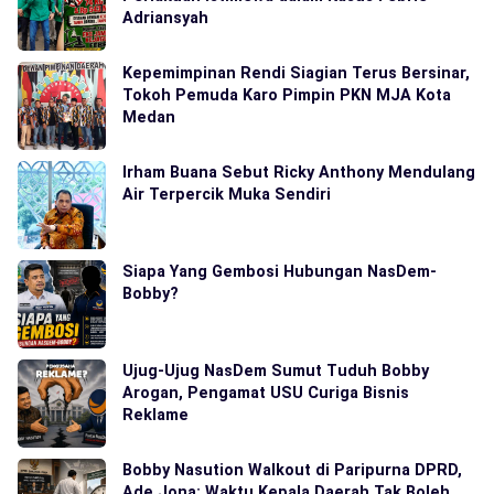
Adriansyah
Kepemimpinan Rendi Siagian Terus Bersinar,
Tokoh Pemuda Karo Pimpin PKN MJA Kota
Medan
Irham Buana Sebut Ricky Anthony Mendulang
Air Terpercik Muka Sendiri
Siapa Yang Gembosi Hubungan NasDem-
Bobby?
Ujug-Ujug NasDem Sumut Tuduh Bobby
Arogan, Pengamat USU Curiga Bisnis
Reklame
Bobby Nasution Walkout di Paripurna DPRD,
Ade Jona: Waktu Kepala Daerah Tak Boleh