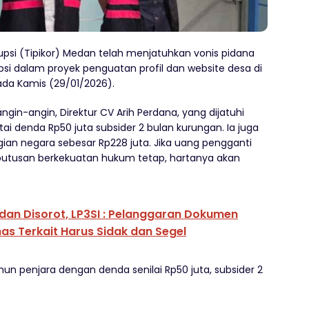
upsi (Tipikor) Medan telah menjatuhkan vonis pidana
si dalam proyek penguatan profil dan website desa di
da Kamis (29/01/2026).
gin-angin, Direktur CV Arih Perdana, yang dijatuhi
ai denda Rp50 juta subsider 2 bulan kurungan. Ia juga
an negara sebesar Rp228 juta. Jika uang pengganti
h putusan berkekuatan hukum tetap, hartanya akan
dan Disorot, LP3SI : Pelanggaran Dokumen
nas Terkait Harus Sidak dan Segel
ahun penjara dengan denda senilai Rp50 juta, subsider 2