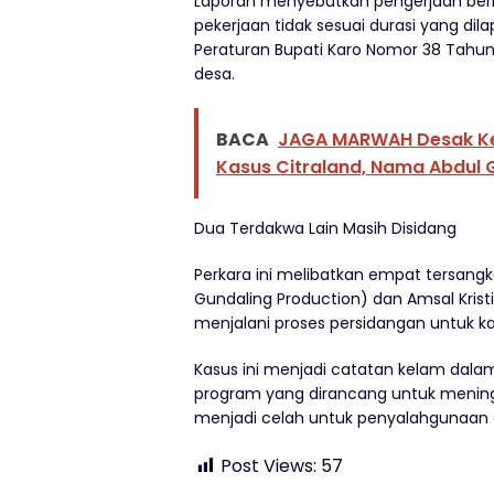
Laporan menyebutkan pengerjaan berl
pekerjaan tidak sesuai durasi yang di
Peraturan Bupati Karo Nomor 38 Tahun
desa.
BACA
JAGA MARWAH Desak Kej
Kasus Citraland, Nama Abdul G
Dua Terdakwa Lain Masih Disidang
Perkara ini melibatkan empat tersangka
Gundaling Production) dan Amsal Kristi 
menjalani proses persidangan untuk k
Kasus ini menjadi catatan kelam dala
program yang dirancang untuk meningk
menjadi celah untuk penyalahgunaan 
Post Views:
57