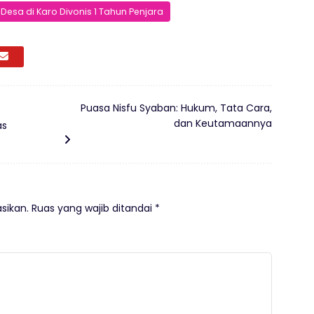
Desa di Karo Divonis 1 Tahun Penjara
Puasa Nisfu Syaban: Hukum, Tata Cara,
dan Keutamaannya
as
sikan.
Ruas yang wajib ditandai
*