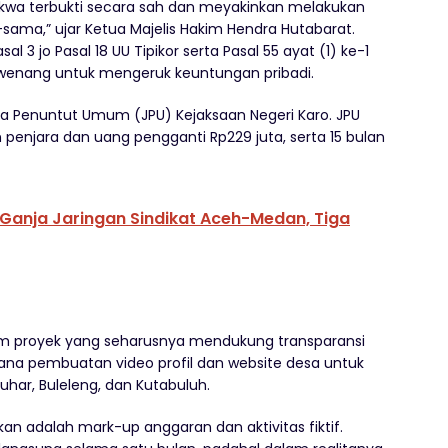
akwa terbukti secara sah dan meyakinkan melakukan
sama,” ujar Ketua Majelis Hakim Hendra Hutabarat.
l 3 jo Pasal 18 UU Tipikor serta Pasal 55 ayat (1) ke-1
wenang untuk mengeruk keuntungan pribadi.
aksa Penuntut Umum (JPU) Kejaksaan Negeri Karo. JPU
enjara dan uang pengganti Rp229 juta, serta 15 bulan
 Ganja Jaringan Sindikat Aceh-Medan, Tiga
lam proyek yang seharusnya mendukung transparansi
sana pembuatan video profil dan website desa untuk
har, Buleleng, dan Kutabuluh.
 adalah mark-up anggaran dan aktivitas fiktif.