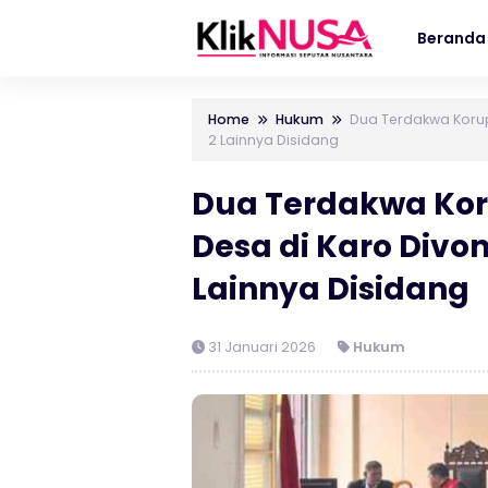
Beranda
Home
Hukum
Dua Terdakwa Korups
2 Lainnya Disidang
Dua Terdakwa Koru
Desa di Karo Divon
Lainnya Disidang
31 Januari 2026
Hukum