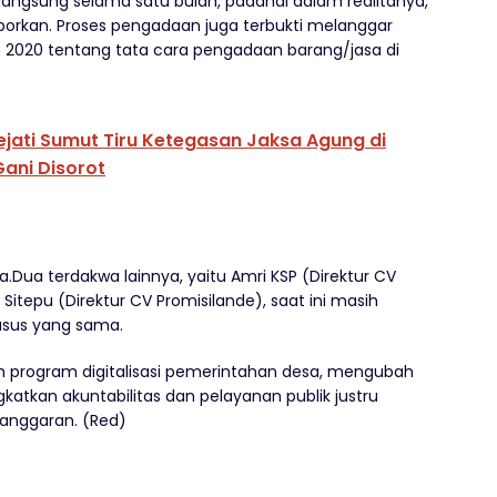
angsung selama satu bulan, padahal dalam realitanya,
laporkan. Proses pengadaan juga terbukti melanggar
 2020 tentang tata cara pengadaan barang/jasa di
ati Sumut Tiru Ketegasan Jaksa Agung di
ani Disorot
.Dua terdakwa lainnya, yaitu Amri KSP (Direktur CV
Sitepu (Direktur CV Promisilande), saat ini masih
asus yang sama.
m program digitalisasi pemerintahan desa, mengubah
atkan akuntabilitas dan pelayanan publik justru
anggaran. (Red)