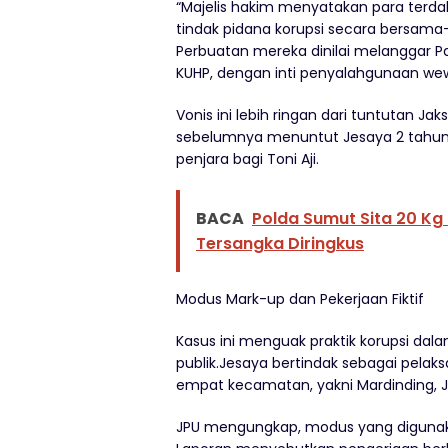
“Majelis hakim menyatakan para terd
tindak pidana korupsi secara bersama-
Perbuatan mereka dinilai melanggar Pasa
KUHP, dengan inti penyalahgunaan we
Vonis ini lebih ringan dari tuntutan J
sebelumnya menuntut Jesaya 2 tahun p
penjara bagi Toni Aji.
BACA
Polda Sumut Sita 20 Kg
Tersangka Diringkus
Modus Mark-up dan Pekerjaan Fiktif
Kasus ini menguak praktik korupsi da
publik.Jesaya bertindak sebagai pelak
empat kecamatan, yakni Mardinding, Ju
JPU mengungkap, modus yang digunakan