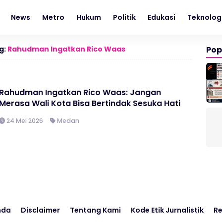
News
Metro
Hukum
Politik
Edukasi
Teknolog
g:
Rahudman Ingatkan Rico Waas
Pop
Rahudman Ingatkan Rico Waas: Jangan
Merasa Wali Kota Bisa Bertindak Sesuka Hati
24 Mei 2026
Medan
nda
Disclaimer
Tentang Kami
Kode Etik Jurnalistik
Re