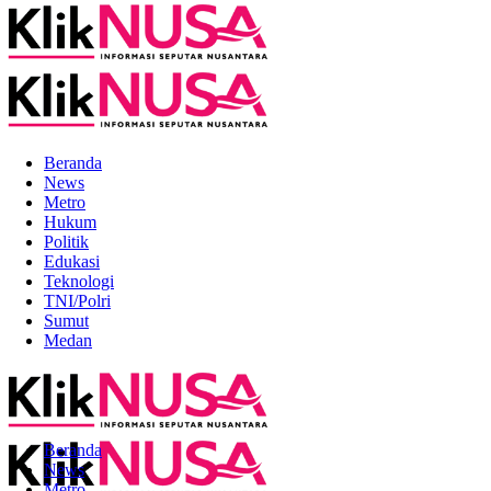
Beranda
News
Metro
Hukum
Politik
Edukasi
Teknologi
TNI/Polri
Sumut
Medan
Beranda
News
Metro