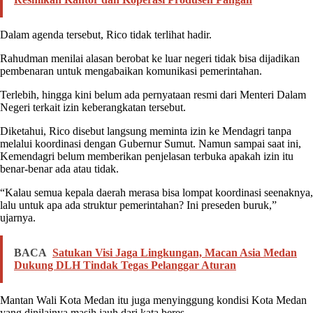
Dalam agenda tersebut, Rico tidak terlihat hadir.
Rahudman menilai alasan berobat ke luar negeri tidak bisa dijadikan
pembenaran untuk mengabaikan komunikasi pemerintahan.
Terlebih, hingga kini belum ada pernyataan resmi dari Menteri Dalam
Negeri terkait izin keberangkatan tersebut.
Diketahui, Rico disebut langsung meminta izin ke Mendagri tanpa
melalui koordinasi dengan Gubernur Sumut. Namun sampai saat ini,
Kemendagri belum memberikan penjelasan terbuka apakah izin itu
benar-benar ada atau tidak.
“Kalau semua kepala daerah merasa bisa lompat koordinasi seenaknya,
lalu untuk apa ada struktur pemerintahan? Ini preseden buruk,”
ujarnya.
BACA
Satukan Visi Jaga Lingkungan, Macan Asia Medan
Dukung DLH Tindak Tegas Pelanggar Aturan
Mantan Wali Kota Medan itu juga menyinggung kondisi Kota Medan
yang dinilainya masih jauh dari kata beres.