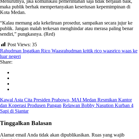
Menurutnya, jika komunikasi pemerintahan saja tidak berjalan baik,
maka publik berhak mempertanyakan keseriusan kepemimpinan di
Kota Medan.
“Kalau memang ada kekeliruan prosedur, sampaikan secara jujur ke
publik. Jangan malah terkesan menghindar atau merasa paling benar
sendiri,” pungkasnya. (Red)
Post Views:
35
Rahudman Ingatkan Rico Waas
rahudman kritik rico waas
rico waas ke
luar negeri
Share:
Kawal Asta Cita Presiden Prabowo, MAI Medan Resmikan Kantor
dan Koperasi Produsen Pangan
Relawan Bobby Nasution Kurban 4
Sapi di Siantar
Tinggalkan Balasan
Alamat email Anda tidak akan dipublikasikan.
Ruas yang wajib