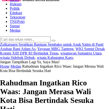
Hukum
Politik
Edukasi
Teknologi
TNI/Polri
Sumut
Medan
Zulkarnaen Serahkan Bantuan Sembako untuk Anak Yatim di Panti
Asuhan Bani Adam As
,
Yayasan MBG Tapteng
,
WKI Sumut Desak
Komisi XIII DPR RI Bertindak Tegas
,
wisatawan Sumatera Utara
,
wisata Sidebuk Debuk
,
wisata Kabupaten Karo
,
Jangan Tampilkan Lagi
Ya, Saya Mau!
Home
Medan
Rahudman Ingatkan Rico Waas: Jangan Merasa Wali
Kota Bisa Bertindak Sesuka Hati
Rahudman Ingatkan Rico
Waas: Jangan Merasa Wali
Kota Bisa Bertindak Sesuka
Hati