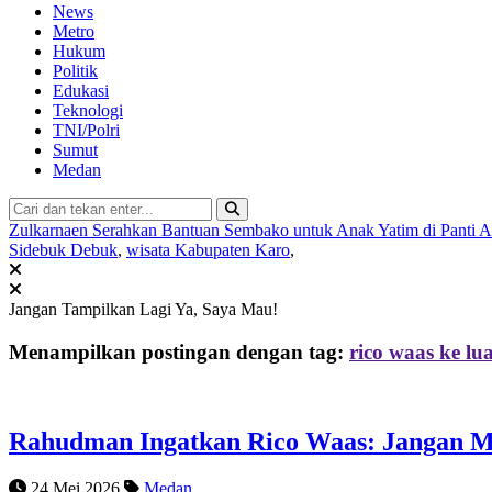
News
Metro
Hukum
Politik
Edukasi
Teknologi
TNI/Polri
Sumut
Medan
Zulkarnaen Serahkan Bantuan Sembako untuk Anak Yatim di Panti 
Sidebuk Debuk
,
wisata Kabupaten Karo
,
Jangan Tampilkan Lagi
Ya, Saya Mau!
Menampilkan postingan dengan tag:
rico waas ke lua
Rahudman Ingatkan Rico Waas: Jangan Me
24 Mei 2026
Medan