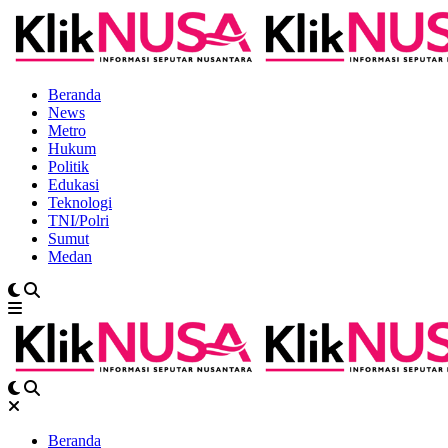
Beranda
News
Metro
Hukum
Politik
Edukasi
Teknologi
TNI/Polri
Sumut
Medan
Beranda