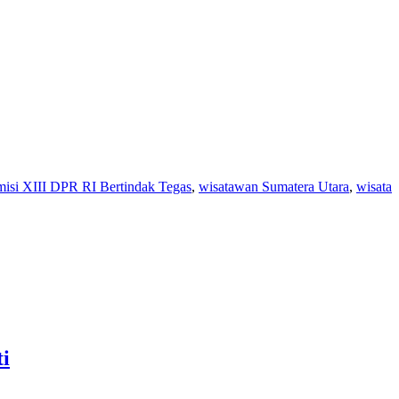
si XIII DPR RI Bertindak Tegas
,
wisatawan Sumatera Utara
,
wisata
i