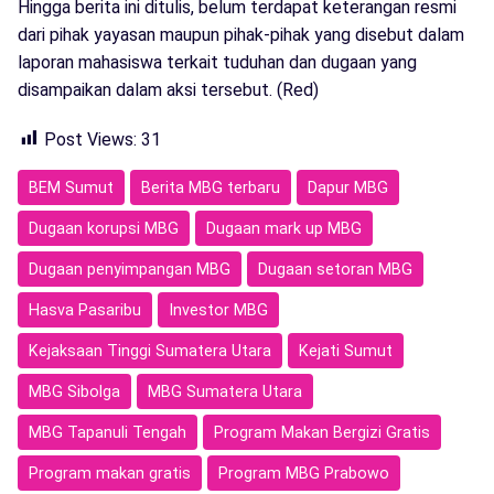
Hingga berita ini ditulis, belum terdapat keterangan resmi
dari pihak yayasan maupun pihak-pihak yang disebut dalam
laporan mahasiswa terkait tuduhan dan dugaan yang
disampaikan dalam aksi tersebut. (Red)
Post Views:
31
BEM Sumut
Berita MBG terbaru
Dapur MBG
Dugaan korupsi MBG
Dugaan mark up MBG
Dugaan penyimpangan MBG
Dugaan setoran MBG
Hasva Pasaribu
Investor MBG
Kejaksaan Tinggi Sumatera Utara
Kejati Sumut
MBG Sibolga
MBG Sumatera Utara
MBG Tapanuli Tengah
Program Makan Bergizi Gratis
Program makan gratis
Program MBG Prabowo